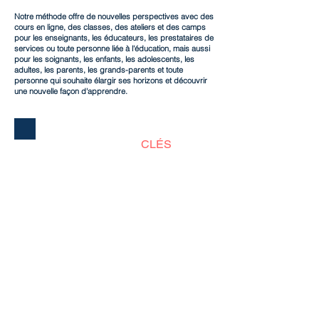
Notre méthode offre de nouvelles perspectives avec des
cours en ligne, des classes, des ateliers et des camps
pour les enseignants, les éducateurs, les prestataires de
services ou toute personne liée à l'éducation, mais aussi
pour les soignants, les enfants, les adolescents, les
adultes, les parents, les grands-parents et toute
personne qui souhaite élargir ses horizons et découvrir
une nouvelle façon d'apprendre.
DIX PRINCIPES
CLÉS
1. L'environnement social construit la
personne. L'environnement social est l'élément
principal qui influence les enfants. C'est
pourquoi nous créons parmi eux une "mini-
société" où chacun veille sur les autres. Un
enfant qui grandit dans un tel environnement
non seulement s'épanouira et réussira à
exprimer son potentiel créatif, mais abordera
également la vie avec un sentiment de dessein
et le désir de construire une société similaire
dans l'environnement de l'"éco-école".
2. Exemple personnel : Les enfants