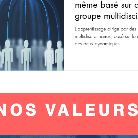
même basé sur d
groupe multidisci
forme de ”Fractal
L'apprentissage dirigé par des
multidisciplinaires, basé sur le c
des deux dynamiques...
NOS VALEUR