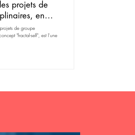
es projets de
plinaires, en
-self”
 projets de groupe
oncept "fractal-self", est l'une
S