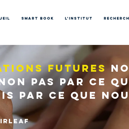
UEIL
SMART BOOK
L'INSTITUT
RECHERC
ations futures
no
non pas par ce q
is par ce que nou
Sirleaf