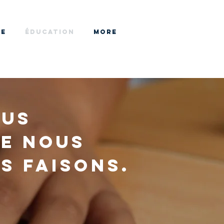
HE
ÉDUCATION
More
us
ue nous
s faisons.