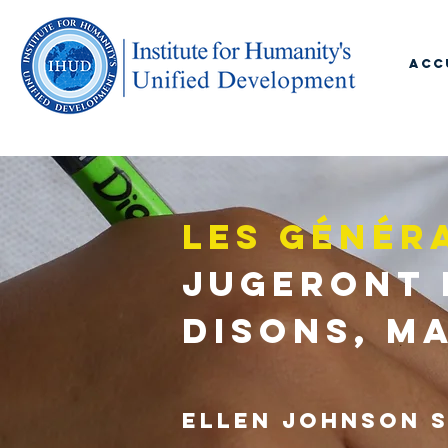
ACC
Les génér
jugeront 
disons, ma
Ellen Johnso
n 