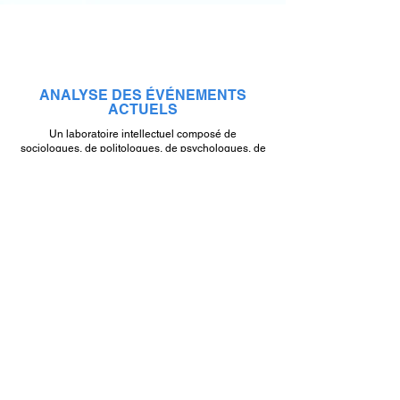
ANALYSE DES ÉVÉNEMENTS
ACTUELS
Un laboratoire intellectuel composé de
sociologues, de politologues, de psychologues, de
philosophes, de personnalités publiques, d'artistes
et de journalistes qui forment une vision intégrale
du monde.
SUIVANT
RESTER CONNECTÉ
En soumettant votre email, vous serez informé de nos dernières
mises à jour et événements !
Soumettre