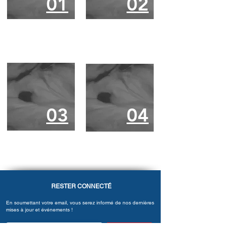
01
02
04
03
04
03
RESTER CONNECTÉ
En soumettant votre email, vous serez informé de nos dernières
mises à jour et événements !