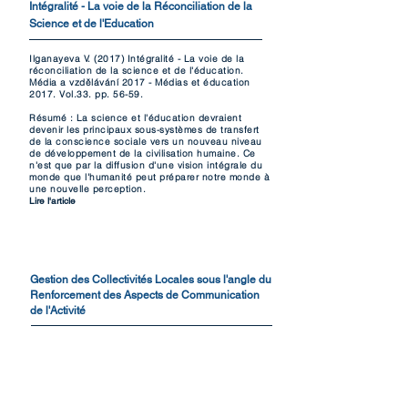
Intégralité - La voie de la Réconciliation de la
Science et de l'Education
Ilganayeva V. (2017) Intégralité - La voie de la
réconciliation de la science et de l'éducation.
Média a vzdělávání 2017 - Médias et éducation
2017. Vol.33. pp. 56-59.
Résumé : La science et l'éducation devraient
devenir les principaux sous-systèmes de transfert
de la conscience sociale vers un nouveau niveau
de développement de la civilisation humaine. Ce
n'est que par la diffusion d'une vision intégrale du
monde que l'humanité peut préparer notre monde à
une nouvelle perception.
Lire l'article
Gestion des Collectivités Locales sous l'angle du
Renforcement des Aspects de Communication
de l'Activité
Ilganayeva V. (2016) Local government
management from the perspective of strengthening
of the communication aspects of the activity. Local
government in selected central and eastern
european countries experiences reforms and
determinats of development. UMCS. Рр. 201-219.