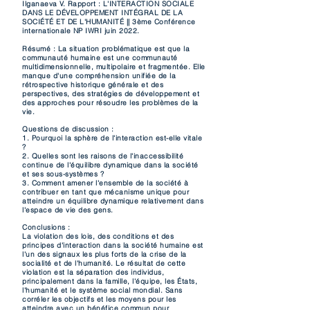
Ilganaeva V. Rapport : L'INTERACTION SOCIALE
DANS LE DÉVELOPPEMENT INTÉGRAL DE LA
SOCIÉTÉ ET DE L'HUMANITÉ || 3ème Conférence
internationale NP IWRI juin 2022.
Résumé : La situation problématique est que la
communauté humaine est une communauté
multidimensionnelle, multipolaire et fragmentée. Elle
manque d'une compréhension unifiée de la
rétrospective historique générale et des
perspectives, des stratégies de développement et
des approches pour résoudre les problèmes de la
vie.
Questions de discussion :
1. Pourquoi la sphère de l'interaction est-elle vitale
?
2. Quelles sont les raisons de l'inaccessibilité
continue de l'équilibre dynamique dans la société
et ses sous-systèmes ?
3. Comment amener l'ensemble de la société à
contribuer en tant que mécanisme unique pour
atteindre un équilibre dynamique relativement dans
l'espace de vie des gens.
Conclusions :
La violation des lois, des conditions et des
principes d'interaction dans la société humaine est
l'un des signaux les plus forts de la crise de la
socialité et de l'humanité. Le résultat de cette
violation est la séparation des individus,
principalement dans la famille, l'équipe, les États,
l'humanité et le système social mondial. Sans
corréler les objectifs et les moyens pour les
atteindre avec un bénéfice commun pour