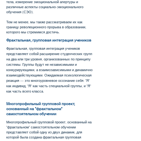
тела, измерение эмоциональной апертуры и
различные аспекты социально-эмоционального
обучения (СЭО).
Тем не менее, мы также рассматриваем их как
границу революционного прорыва в образовании,
которого мы стремимся достичь.
Фрактальная, групповая интеграция учеников
Фрактальная, групповая интеграция учеников
представляет собой расширение студенческих групп
на два или три уровня, организованных по принципу
системы. Группы будут не независимыми и
конкурирующими, а взаимозависимыми и динамично
взаимодействующими. Ожидаемая психологическая
реакция — это многоуровневое осознание себя: "Я"
как индивид, "Я" как часть специальной группы, и "Я"
как часть всего класса.
Многопрофильный групповой проект,
основанный на "фрактальном"
самостоятельном обучении
Многопрофильный групповой проект, основанный на
"фрактальном" самостоятельном обучении
представляет собой одну из двух динамик, для
которой была создана фрактальная групповая