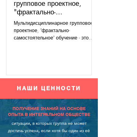
групповое проектное,
"фрактально-
самостоятельное"
Мультидисциплинарное групповое
обучение
проектное, "фрактально-
самостоятельное" обучение - это
одна из двух динамик, для которых
была создана...
НАШИ ЦЕННОСТИ
ПОЛУЧЕНИЕ ЗНАНИЙ НА ОСНОВЕ
ОПЫТА В ИНТЕГРАЛЬНОМ ОБЩЕСТВЕ
ситуации, в которых группа не может
достичь успеха, если хотя бы один из её