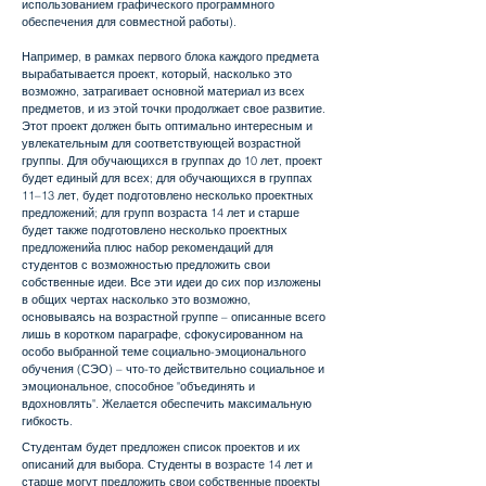
использованием графического программного
обеспечения для совместной работы).
Например, в рамках первого блока каждого предмета
вырабатывается проект, который, насколько это
возможно, затрагивает основной материал из всех
предметов, и из этой точки продолжает свое развитие.
Этот проект должен быть оптимально интересным и
увлекательным для соответствующей возрастной
группы. Для обучающихся в группах до 10 лет, проект
будет единый для всех; для обучающихся в группах
11–13 лет, будет подготовлено несколько проектных
предложений; для групп возраста 14 лет и старше
будет также подготовлено несколько проектных
предложенийа плюс набор рекомендаций для
студентов с возможностью предложить свои
собственные идеи. Все эти идеи до сих пор изложены
в общих чертах насколько это возможно,
основываясь на возрастной группе – описанные всего
лишь в коротком параграфе, сфокусированном на
особо выбранной теме социально-эмоционального
обучения (СЭО) – что-то действительно социальное и
эмоциональное, способное "объединять и
вдохновлять". Желается обеспечить максимальную
гибкость.
Студентам будет предложен список проектов и их
описаний для выбора. Студенты в возрасте 14 лет и
старше могут предложить свои собственные проекты