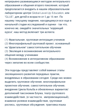
непрерывно развивающимся методом интегрального
образования и общения второго поколения, который
предполагается внедрить в нашем образовательном
лабораторном центре Global Level-Up Education, или
"GLUE", для детей в возрасте от 5 до 18 лет. По
нашему текущему видению, находящемуся все еще в
начальной стадии исследований и оценки - так что,
конечно же, ожидайте значительных "коррекций
курса", наш метод включает три аспекта:
(1) Фрактальная, групповая интеграция учеников
(2) Многопрофильный групповой проект, основанный
на "фрактальном" самостоятельном обучении
(3) Эволюция в возникновение интегрального
общения между учениками
(4) Возникновение в интегративном образовании
через эмпатию во всем сообществе.
Эти подходы представляют собой важные этапы
эволюционного развития передовых практик,
внедряемых в образовании сегодня. Среди них можно
выделить групповое обучение, многопрофильное
проектное обучение, самостоятельное обучение,
внедрение Цикла Кольба и обновленных вариантов/
дополнений таксономии Блума, театр группового
взаимодействия, (в частности, импровизационный),
взаимное ролевое взаимодействие, групповая
роспись, групповые обсуждения, трактовка языка