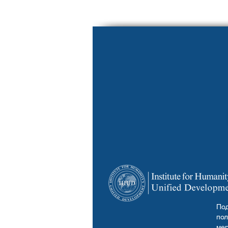
Под
пол
мер