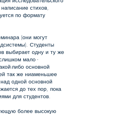
тация исследовательского
, написание стихов,
зуется по формату
минара (они могут
одсистемы). Студенты
в выбирает одну и ту же
слишком мало -
акой-либо основной
шей так же ниаменьшее
 над одной основной
ается до тех пор, пока
иями для студентов.
дующую более высокую