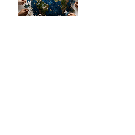
Содержание
Ознакомьтесь с нашей базовой 
коллекцией глав, формирующей живую 
систему знаний, которая непрерывно 
развивается благодаря интегративному 
мышлению и коллективному пониманию. 
EXPLORE
Эти главы объединяют ключевые идеи, 
связывающие науку, человеческий опыт 
и развитие общества в единое целое, 
отражая подход, выходящий за пределы 
фрагментации и направленный к более 
целостному видению реальности.
