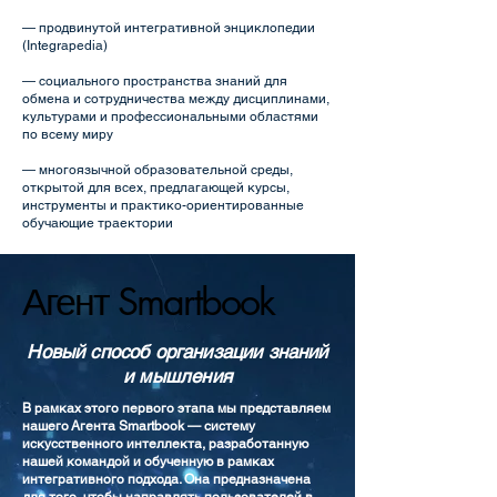
— продвинутой интегративной энциклопедии
(Integrapedia)
— социального пространства знаний для
обмена и сотрудничества между дисциплинами,
культурами и профессиональными областями
по всему миру
— многоязычной образовательной среды,
открытой для всех, предлагающей курсы,
инструменты и практико-ориентированные
обучающие траектории
Агент Smartbook
Агент Smartbook
Новый способ организации знаний
и мышления
В рамках этого первого этапа мы представляем
нашего Агента Smartbook — систему
искусственного интеллекта, разработанную
нашей командой и обученную в рамках
интегративного подхода. Она предназначена