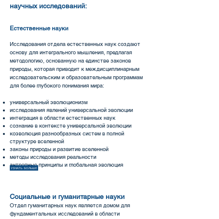
научных исследований:
Естественные науки
Исследования отдела естественных наук создают
основу для интегрального мышления, предлагая
методологию, основанную на единстве законов
природы, которая приводит к междисциплинарным
исследовательским и образовательным программам
для более глубокого понимания мира:
универсальный эволюционизм
исследования явлений универсальной эволюции
интеграция в области естественных наук
сознание в контексте универсальной эволюции
коэволюция разнообразных систем в полной
структуре вселенной
законы природы и развитие вселенной
методы исследования реальности
антропные принципы и глобальная эволюция
УЗНАТЬ БОЛЬШЕ
Социальные и гуманитарные науки
Отдел гуманитарных наук является домом для
фундаментальных исследований в области