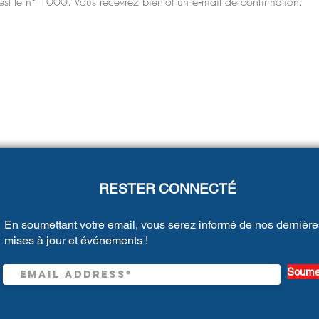
st le n° 1000. Vous recevrez bientôt un e‑mail de confirmation.
RESTER CONNECTÉ
En soumettant votre email, vous serez informé de nos dernière
mises à jour et événements !
Soume