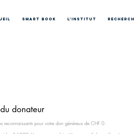
UEIL
SMART BOOK
L'INSTITUT
RECHERC
du donateur
s reconnaissants pour votre don généreux de CHF 0.