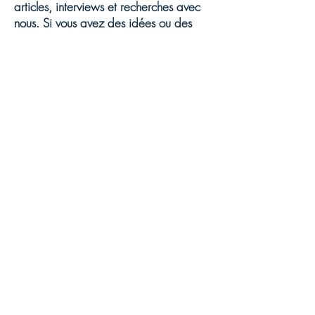
articles, interviews et recherches avec
nous. Si vous avez des idées ou des
méthodes pratiques liées aux systèmes
intégraux de construction du monde ou
aux défis contemporains, nous vous
invitons à soumettre votre travail pour
considération. Vos contributions peuvent
jouer un rôle crucial dans la formation
de notre discours et l'avancement de
nos objectifs communs.
Contactez-nous : Pour obtenir plus
d'informations sur la manière de nous
rejoindre ou de contribuer, veuillez nous
contacter via le formulaire ci-dessous ou
à l'adresse
contact@22century.club
.
Nous avons hâte de collaborer avec
vous et d'explorer comment nous
pouvons travailler ensemble pour un