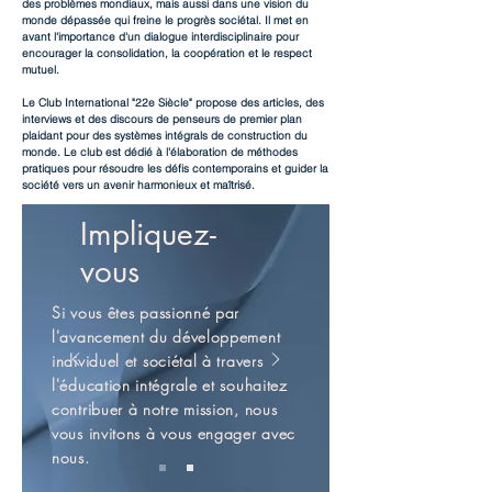
des problèmes mondiaux, mais aussi dans une vision du
monde dépassée qui freine le progrès sociétal. Il met en
avant l'importance d'un dialogue interdisciplinaire pour
encourager la consolidation, la coopération et le respect
mutuel.
Le Club International "22e Siècle" propose des articles, des
interviews et des discours de penseurs de premier plan
plaidant pour des systèmes intégrals de construction du
monde. Le club est dédié à l'élaboration de méthodes
pratiques pour résoudre les défis contemporains et guider la
société vers un avenir harmonieux et maîtrisé.
Impliquez-
vous
Si vous êtes passionné par
l'avancement du développement
individuel et sociétal à travers
l'éducation intégrale et souhaitez
contribuer à notre mission, nous
vous invitons à vous engager avec
nous.