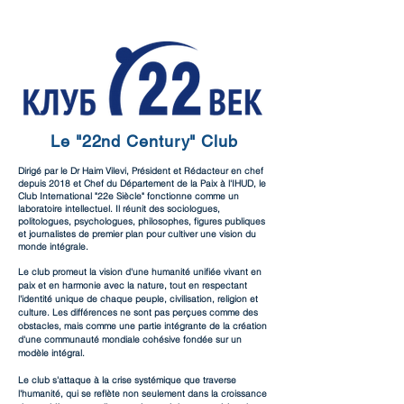
Le "22nd Century" Club
Dirigé par le Dr Haim Vilevi, Président et Rédacteur en chef
depuis 2018 et Chef du Département de la Paix à l'IHUD, le
Club International "22e Siècle" fonctionne comme un
laboratoire intellectuel. Il réunit des sociologues,
politologues, psychologues, philosophes, figures publiques
et journalistes de premier plan pour cultiver une vision du
monde intégrale.
Le club promeut la vision d'une humanité unifiée vivant en
paix et en harmonie avec la nature, tout en respectant
l'identité unique de chaque peuple, civilisation, religion et
culture. Les différences ne sont pas perçues comme des
obstacles, mais comme une partie intégrante de la création
d'une communauté mondiale cohésive fondée sur un
modèle intégral.
Le club s'attaque à la crise systémique que traverse
l'humanité, qui se reflète non seulement dans la croissance