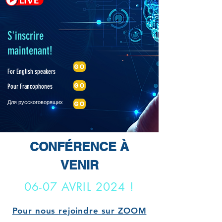
S'inscrire
maintenant!
GO
For English speakers
GO
Pour Francophones
Для русскоговорящих
GO
CONFÉRENCE À
VENIR
06-07 AVRIL 2024 !
Pour nous rejoindre sur ZOOM