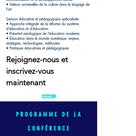
• Valeurs universelles de la culture dans le langage de
l'art
Session éducative et pédagogique spécialisée
• Approche intégrale de la réforme du système
d'éducation et d'éducation
• Potentiel axiologique de l'éducation moderne
• Éducation dans le monde numérique: enjeux,
stratégies, technologies, méthodes
• Pratiques éducatives et pédagogiques
Rejoignez-nous et
inscrivez-vous
maintenant
inscription
PROGRAMME DE LA
CONFÉRENCE