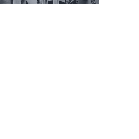
Emplacement
La conférence se tiendra sur Zoom
(le lien sera fourni uniquement aux
participants inscrits) avec une diffusion en
direct sur notre chaîne Youtube
@IHUDWORLD.
Pour plus d'informations, veuillez nous
contacter à l'adresse suivante