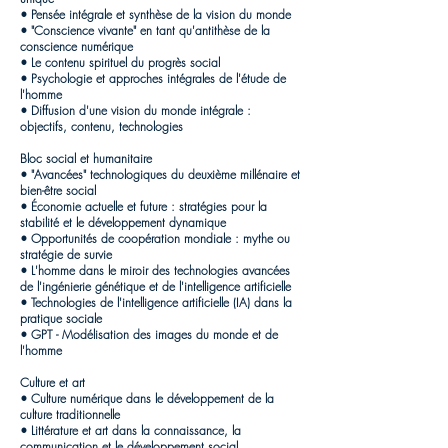
• Pensée intégrale et synthèse de la vision du monde
• "Conscience vivante" en tant qu'antithèse de la
conscience numérique
• Le contenu spirituel du progrès social
• Psychologie et approches intégrales de l'étude de
l'homme
• Diffusion d'une vision du monde intégrale :
objectifs, contenu, technologies
Bloc social et humanitaire
• "Avancées" technologiques du deuxième millénaire et
bien-être social
• Économie actuelle et future : stratégies pour la
stabilité et le développement dynamique
• Opportunités de coopération mondiale : mythe ou
stratégie de survie
• L'homme dans le miroir des technologies avancées
de l'ingénierie génétique et de l'intelligence artificielle
• Technologies de l'intelligence artificielle (IA) dans la
pratique sociale
• GPT - Modélisation des images du monde et de
l'homme
Culture et art
• Culture numérique dans le développement de la
culture traditionnelle
• Littérature et art dans la connaissance, la
communication et le développement social