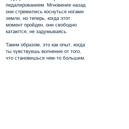
педалированием. Мгновение назад
они стремились коснуться ногами
земли, но теперь, когда этот
момент пройден, они свободно
катаются, не задумываясь.
Таким образом, это как опыт, когда
ты чувствуешь волнение от того,
что становишься чем-то большим,
не утратив себя, а, наоборот,
расширив себя через других – и
другие через тебя. Это подобно
соединению прямоугольника и
круга в цилиндр: они не исчезают,
а становятся увеличенным
прямоугольником с добавлением
третьего измерения при вращении
и кругом с третьим измерением
при расширении в высоту.