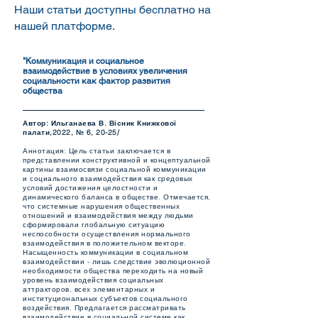
Наши статьи доступны бесплатно на
нашей платформе.
"Коммуникация и социальное
взаимодействие в условиях увеличения
социальности как фактор развития
общества
Автор: Ильганаева В. Вісник Книжкової
палати,2022, № 6, 20-25/
Аннотация: Цель статьи заключается в
представлении конструктивной и концептуальной
картины взаимосвязи социальной коммуникации
и социального взаимодействия как средовых
условий достижения целостности и
динамического баланса в обществе. Отмечается,
что системные нарушения общественных
отношений и взаимодействия между людьми
сформировали глобальную ситуацию
неспособности осуществления нормального
взаимодействия в положительном векторе.
Насыщенность коммуникации в социальном
взаимодействии - лишь следствие эволюционной
необходимости общества переходить на новый
уровень взаимодействия социальных
аттракторов, всех элементарных и
институциональных субъектов социального
воздействия. Предлагается рассматривать
взаимодействие в социальной системе как