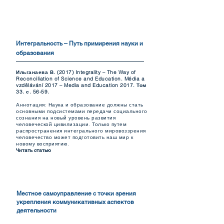
Интегральность – Путь примирения науки и
образования
Ильганаева В. (2017) Integrality – The Way of
Reconciliation of Science and Education. Média a
vzdělávání 2017 – Media and Education 2017. Том
33. с. 56-59.
Аннотация: Наука и образование должны стать
основными подсистемами передачи социального
сознания на новый уровень развития
человеческой цивилизации. Только путем
распространения интегрального мировоззрения
человечество может подготовить наш мир к
новому восприятию.
Читать статью
Местное самоуправление с точки зрения
укрепления коммуникативных аспектов
деятельности