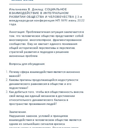
Ильганаева В. Доклад: СОЦИАЛЬНОЕ
ВЗАИМОДЕЙСТВИЕ В ИНТЕГРАЛЬНОМ
РАЗВИТИИ ОБЩЕСТВА И ЧЕЛОВЕЧЕСТВА || 3-я
международная конференция НП IWRI июнь 2022
года.
Аннотация: Проблематичная ситуация заключается в
том, что человеческое общество представляет собой
многомерное, многополярное, фрагментированное
сообщество. Ему не хватает единого понимания
общей исторической перспективы и перспектив,
стратегий развития и подходов к решению
жизненных проблем.
Вопросы для обсуждения:
Почему сфера взаимодействия является жизненно
важной?
Каковы причины продолжающейся недоступности
динамического равновесия в обществе и его
подсистемах?
Как добиться того, чтобы вся общественность внесла
свой вклад как единый механизм в достижении
относительного динамического баланса в
пространстве проживания людей?
Заключение.
Нарушение законов, условий и принципов
взаимодействия в человеческом обществе является
одним из сильнейших сигналов кризиса
социальности и человечества. Результатом этого