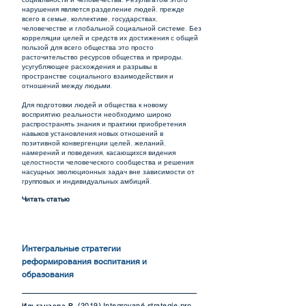
нарушения является разделение людей, прежде
всего в семье, коллективе, государствах,
человечестве и глобальной социальной системе. Без
корреляции целей и средств их достижения с общей
пользой для всего общества это просто
расточительство ресурсов общества и природы,
усугубляющее расхождения и разрывы в
пространстве социального взаимодействия и
отношений между людьми.
Для подготовки людей и общества к новому
восприятию реальности необходимо широко
распространять знания и практики приобретения
навыков установления новых отношений в
позитивной конвергенции целей, желаний,
намерений и поведения, касающихся видения
целостности человеческого сообщества и решения
насущных эволюционных задач вне зависимости от
групповых и индивидуальных амбиций.
Читать статью
Интегральные стратегии
реформирования воспитания и
образования
Ильганаева В. (2019) Integrované strategie pro