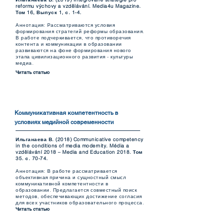
reformu výchovy a vzdělávání. Media4u Magazine.
Том 16, Выпуск 1, с. 1-4.
Аннотация: Рассматриваются условия
формирования стратегий реформы образования.
В работе подчеркивается, что противоречия
контента и коммуникации в образовании
развиваются на фоне формирования нового
этапа цивилизационного развития - культуры
медиа.
Читать статью
Коммуникативная компетентность в
условиях медийной современности
Ильганаева В. (2018) Communicative competency
in the conditions of media modernity. Média a
vzdělávání 2018 – Media and Education 2018. Том
35. с. 70-74.
Аннотация: В работе рассматривается
объективная причина и сущностный смысл
коммуникативной компетентности в
образовании. Предлагается совместный поиск
методов, обеспечивающих достижение согласия
для всех участников образовательного процесса.
Читать статью