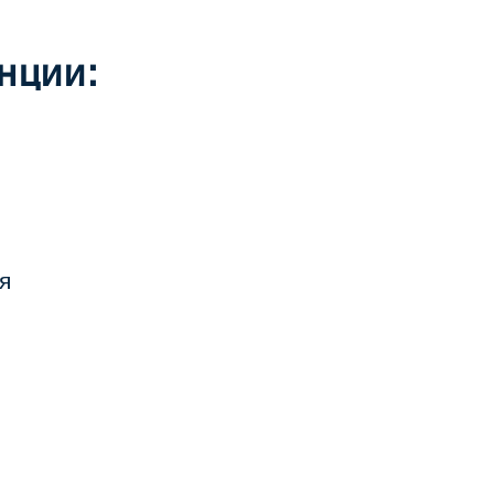
нции:
я