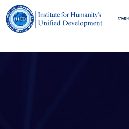
ГЛАВН
6-я Межд
Конфе
Целью конференции явл