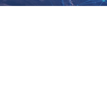
е умы