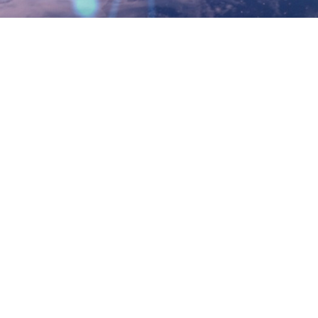
воссоединяются велики