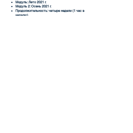
Модуль: Лето 2021 г.
Модуль 2: Осень 2021 г.
Продолжительность: четыре недели (1 час в
неделю)
Бесплатный онлайн-курс
ЗАРЕГИСТРИРОВАТЬСЯ
ОСТАВАЙТЕСЬ С НАМИ НА СВЯЗИ
Подписываясь на рассылку по электронной почте, вы будете
получать самую актуальную информацию о наших обновлениях и
мероприятиях!
Отправить
ОСТАВАЙТЕСЬ С НАМИ НА СВЯЗИ