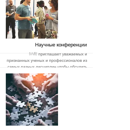
Вдохновленные последними
исследованиями восприятия реальности
и эволюции сознания, мы стремимся
исследовать безграничные возможности
творческого самовыражения через
научную призму.
יותר
Научные конференции
IWRI приглашает уважаемых и
признанных ученых и профессионалов из
самых разных дисциплин чтобы обсудить
и расширить наши знания о
формирующемся новом мире и новых
уровнях сознания.