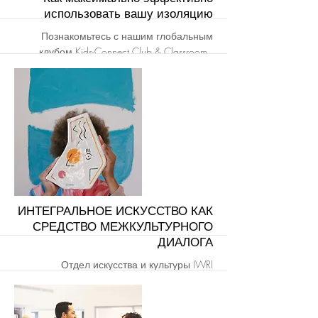
использовать вашу изоляцию
Познакомьтесь с нашим глобальным
клубом Kids-Connect Club & Classroom ,
который использует методологию
соединительных кругов, и начните
строить свою социальную среду в
образовательном и веселом режиме
VirtualReal пространства.
יותר
ИНТЕГРАЛЬНОЕ ИСКУССТВО КАК
СРЕДСТВО МЕЖКУЛЬТУРНОГО
ДИАЛОГА
Отдел искусства и культуры IWRI
запускает новые проекты, направленные
на продвижение межкультурного диалога
и культурного разнообразия.