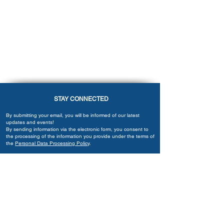
STAY CONNECTED
By submitting your email, you will be informed of our latest
updates and events!
By sending information via the electronic form, you consent to
the processing of the information you provide under the terms of
the
Personal Data Processing Policy
.
Submit