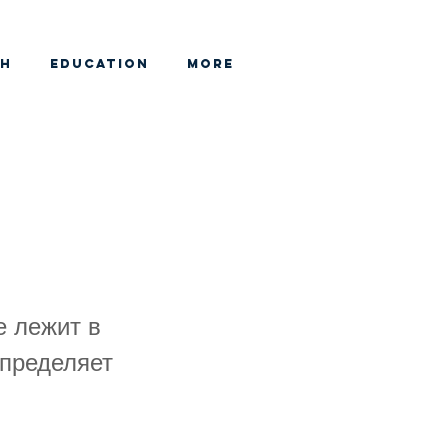
CH
EDUCATION
More
е лежит в
определяет