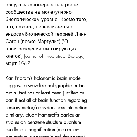
общую закономерность в росте 
сообщества на молекулярно-
биологическом уровне. Кроме того, 
это, похоже, перекликается с 
эндосимбиотической теорией Линн 
Саган (позже Маргулис) ("О 
происхождении митозирующих 
клеток", Journal of Theoretical Biology, 
март 1967). 
Karl Pribram’s holonomic brain model 
suggests a wavelike holographic in the 
brain (that has at least been justified as 
part if not all of brain function regarding 
sensory motor/consciousness interaction. 
Similarly, Stuart Hameroff’s particular 
studies on benzene structure quantum 
oscillation magnification (molecular-
>microtubule->neuronic cellular->nerve) 