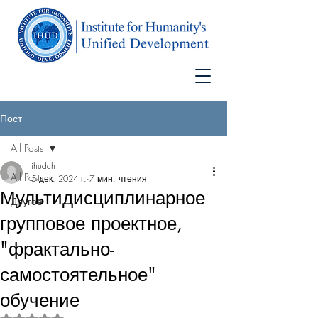
Пост
All Posts
ihudch
All Posts
5 дек. 2024 г.
7 мин. чтения
Мультидисциплинарное
Другое
групповое проектное,
"фрактально-
самостоятельное"
обучение