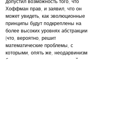
допустил возможность того, что 
Хоффман прав, и заявил, что он 
может увидеть, как эволюционные 
принципы будут подкреплены на 
более высоких уровнях абстракции 
(что, вероятно, решит 
математические проблемы, с 
которыми, опять же, неодарвинизм 
боролся в течение десятилетий, 
только ухудшаясь по мере того, как 
запутанная сложность реальных 
форм жизни и их общих 
иерархических систем становилась 
все более очевидной. В контексте 
этой теории, предложенное выше 
развитие событий - это просто 
сюжетная линия, которая работает в 
рамках правил, необходимых для 
искусственной реальности, где 