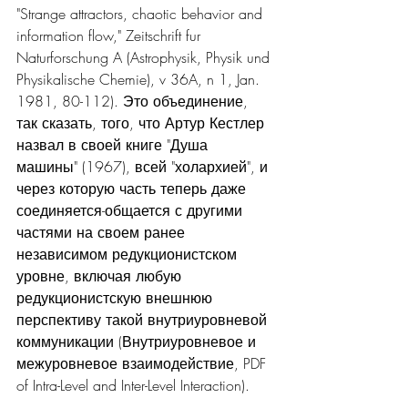
"Strange attractors, chaotic behavior and 
information flow," Zeitschrift fur 
Naturforschung A (Astrophysik, Physik und 
Physikalische Chemie), v 36A, n 1, Jan. 
1981, 80-112). Это объединение, 
так сказать, того, что Артур Кестлер 
назвал в своей книге "Душа 
машины" (1967), всей "холархией", и 
через которую часть теперь даже 
соединяется-общается с другими 
частями на своем ранее 
независимом редукционистском 
уровне, включая любую 
редукционистскую внешнюю 
перспективу такой внутриуровневой 
коммуникации (Внутриуровневое и 
межуровневое взаимодействие, PDF 
of Intra-Level and Inter-Level Interaction). 